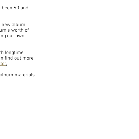
's been 60 and 
r new album, 
um's worth of 
ding our own 
th longtime 
n find out more 
ter
.
 album materials 