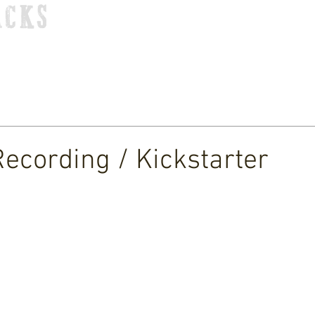
ACKS
HOME
TOUR
STORE
MUSIC
VIDEOS
Recording / Kickstarter