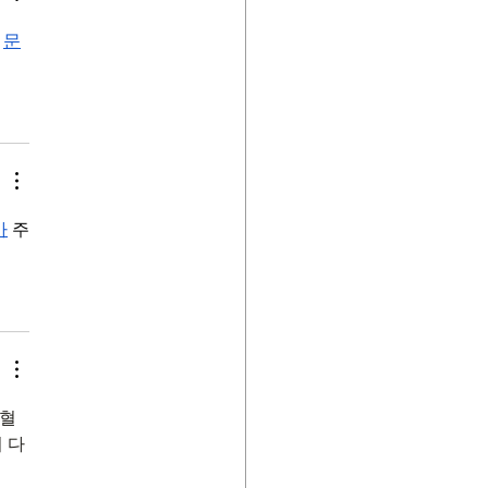
 
문
바
 주
 혈
 다