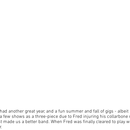
ad another great year, and a fun summer and fall of gigs - albeit a
 a few shows as a three-piece due to Fred injuring his collarbon
st made us a better band. When Fred was finally cleared to play with
r.