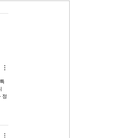
view with Dave about the
record on Wyoming Public
o May 21
 특
니
 정