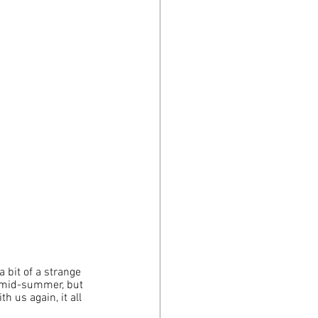
 bit of a strange 
e mid-summer, but 
 us again, it all 