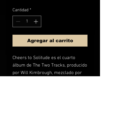
Cantidad
*
Agregar al carrito
Cheers to Solitude es el cuarto
álbum de The Two Tracks, producido
por Will Kimbrough, mezclado por
Trina Shoemaker y diseñado por
Sean Sullivan en The Butcher
Shoppe en Nashville, TN.